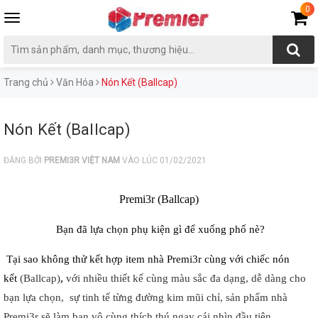
0
Toggle
navigation
Trang chủ
Văn Hóa
Nón Kết (Ballcap)
Nón Kết (Ballcap)
ĐĂNG BỞI
PREMI3R VIỆT NAM
VÀO LÚC 01/02/2021
Premi3r (Ballcap)
Bạn đã lựa chọn phụ kiện gì để xuống phố nè?
Tại sao không thử kết hợp item nhà Premi3r cùng với chiếc nón
kết
(Ballcap)
,
với nhiều thiết kế cùng màu sắc đa dạng, dễ dàng cho
bạn lựa chọn,
sự tinh tế từng đường kim mũi chỉ, sản phẩm nhà
Premi3r sẽ làm bạn vô cùng thích thú ngay cái nhìn đầu tiên