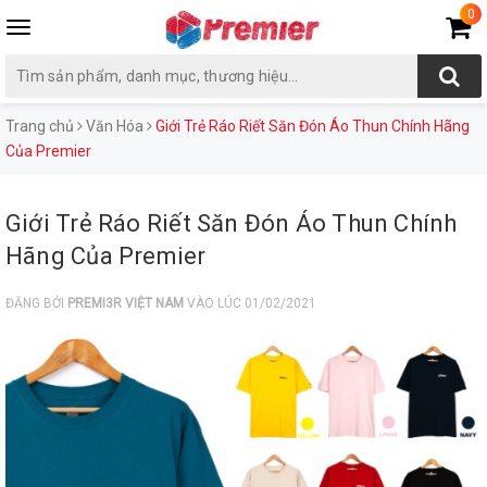
0
Toggle
navigation
Trang chủ
Văn Hóa
Giới Trẻ Ráo Riết Săn Đón Áo Thun Chính Hãng
Của Premier
Giới Trẻ Ráo Riết Săn Đón Áo Thun Chính
Hãng Của Premier
ĐĂNG BỞI
PREMI3R VIỆT NAM
VÀO LÚC 01/02/2021