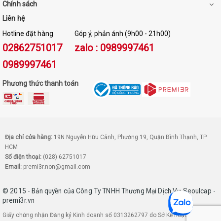
Chính sách
Liên hệ
Hotline đặt hàng
Góp ý, phản ánh (9h00 - 21h00)
02862751017
zalo : 0989997461
0989997461
Phương thức thanh toán
Địa chỉ cửa hàng:
19N Nguyễn Hữu Cảnh, Phường 19, Quận Bình Thạnh, TP
HCM
Số điện thoại:
(028) 62751017
Email:
premi3r.non@gmail.com
© 2015 - Bản quyền của Công Ty TNHH Thương Mại Dịch Vụ Seoulcap -
premi3r.vn
Giấy chứng nhận Đăng ký Kinh doanh số 0313262797 do Sở Kế hoạch và Đầu tư