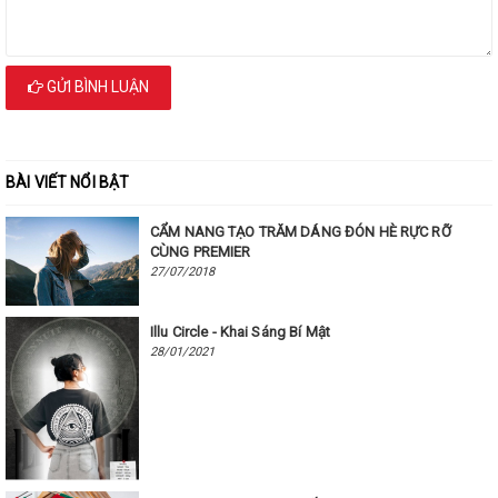
GỬI BÌNH LUẬN
BÀI VIẾT NỔI BẬT
CẨM NANG TẠO TRĂM DÁNG ĐÓN HÈ RỰC RỠ
CÙNG PREMIER
27/07/2018
Illu Circle - Khai Sáng Bí Mật
28/01/2021