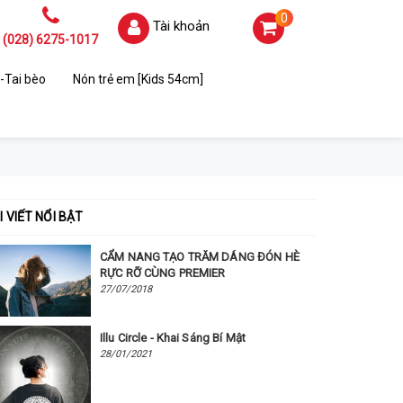
0
Tài khoản
(028) 6275-1017
-Tai bèo
Nón trẻ em [Kids 54cm]
I VIẾT NỔI BẬT
CẨM NANG TẠO TRĂM DÁNG ĐÓN HÈ
RỰC RỠ CÙNG PREMIER
27/07/2018
Illu Circle - Khai Sáng Bí Mật
28/01/2021