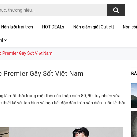
Nón lưỡi trai trơn
HOT DEALs
Nón giảm giá [Outlet]
Nón cói
on]
́c Premier Gây Sốt Việt Nam
c Premier Gây Sốt Việt Nam
BÀ
g là mốt thời trang một thời của thập niên 80, 90, tuy nhiên vừa
 thiết kế với tạo hình và họa tiết độc đáo trên sàn diễn Tuần lễ thời