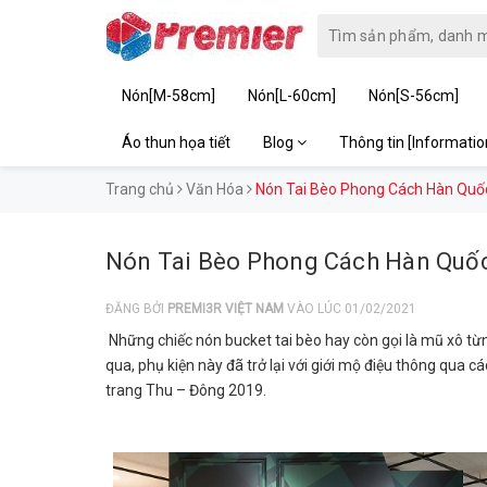
Nón[M-58cm]
Nón[L-60cm]
Nón[S-56cm]
Áo thun họa tiết
Blog
Thông tin [Informati
Trang chủ
Văn Hóa
Nón Tai Bèo Phong Cách Hàn Quô
Nón Tai Bèo Phong Cách Hàn Quố
ĐĂNG BỞI
PREMI3R VIỆT NAM
VÀO LÚC 01/02/2021
Những chiếc nón bucket tai bèo hay còn gọi là mũ xô từn
qua, phụ kiện này đã trở lại với giới mộ điệu thông qua các
trang Thu – Đông 2019.