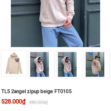
TL5 2angel zipup beige FT0105
528.000₫
880.000₫