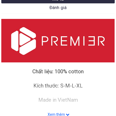
Đánh giá
Chất liệu: 100% cotton
Kích thước: S-M-L-XL
Made in VietNam
ĐẶC ĐIỂM NỔI BẬT
Xem thêm