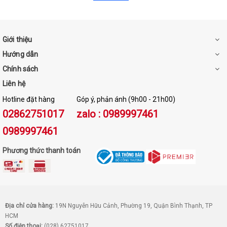
Thích hợp với mọi hoạt động thường ngày
Giới thiệu
Trọng lượng chỉ có 220g
Hướng dẫn
Chất liệu thoáng mát thích hợp khí hậu nóng ẩm ở
Chính sách
Việt Nam
Liên hệ
Hotline đặt hàng
Góp ý, phản ánh (9h00 - 21h00)
Mềm mại khi mặc lên người
02862751017
zalo : 0989997461
0989997461
Áo khoác cổ tròn thiết kế độc đáo với các chi tiết:
Phương thức thanh toán
Đường viền cổ áo dày dặn, không bị vặn vẹo khi
giặt.
Ống tay với đường may ráp lăng, trễ vai trẻ trung.
Địa chỉ cửa hàng:
19N Nguyễn Hữu Cảnh, Phường 19, Quận Bình Thạnh, TP
HCM
Chiều dài áo cân đối theo từng kích thước.
Số điện thoại:
(028) 62751017