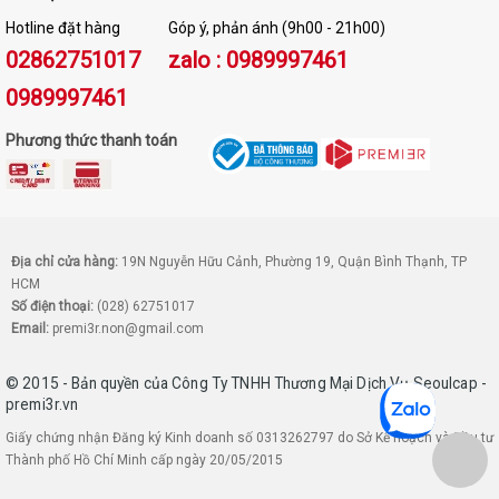
Hotline đặt hàng
Góp ý, phản ánh (9h00 - 21h00)
02862751017
zalo : 0989997461
0989997461
Phương thức thanh toán
Địa chỉ cửa hàng:
19N Nguyễn Hữu Cảnh, Phường 19, Quận Bình Thạnh, TP
HCM
Số điện thoại:
(028) 62751017
Email:
premi3r.non@gmail.com
© 2015 - Bản quyền của Công Ty TNHH Thương Mại Dịch Vụ Seoulcap -
premi3r.vn
Giấy chứng nhận Đăng ký Kinh doanh số 0313262797 do Sở Kế hoạch và Đầu tư
Thành phố Hồ Chí Minh cấp ngày 20/05/2015