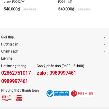
black F0092(M)
F0091 (M)
540.000₫
540.000₫
600.000₫
600.000₫
Giới thiệu
Hướng dẫn
Chính sách
Liên hệ
Hotline đặt hàng
Góp ý, phản ánh (9h00 - 21h00)
02862751017
zalo : 0989997461
0989997461
Phương thức thanh toán