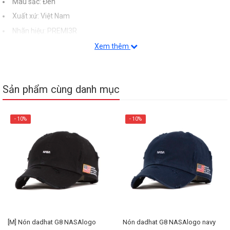
Màu sắc: Đen
Xuất xứ: Việt Nam
Nhãn hiệu: PREMI3R
Xem thêm
Sản phẩm cùng danh mục
- 10%
- 10%
[M] Nón dadhat G8 NASAlogo
Nón dadhat G8 NASAlogo navy