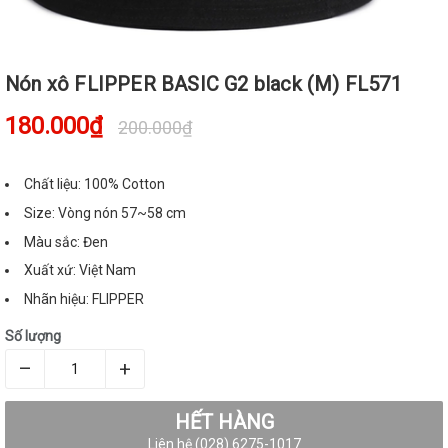
Nón xô FLIPPER BASIC G2 black (M) FL571
180.000₫
200.000₫
Chất liệu: 100% Cotton
Size: Vòng nón 57~58 cm
Màu sắc: Đen
Xuất xứ: Việt Nam
Nhãn hiệu: FLIPPER
Số lượng
–
+
HẾT HÀNG
Liên hệ (028) 6275-1017