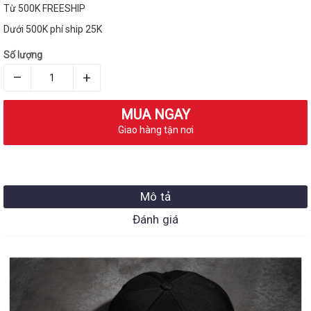
Từ 500K FREESHIP
Dưới 500K phí ship 25K
Số lượng
–
+
MUA NGAY
Giao hàng tận nơi
Mô tả
Đánh giá