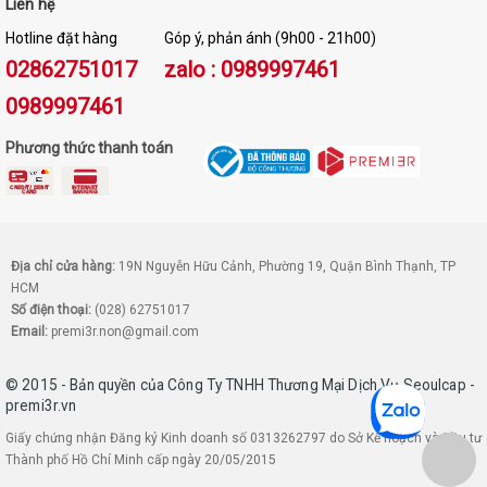
Liên hệ
Hotline đặt hàng
Góp ý, phản ánh (9h00 - 21h00)
02862751017
zalo : 0989997461
0989997461
Phương thức thanh toán
Địa chỉ cửa hàng:
19N Nguyễn Hữu Cảnh, Phường 19, Quận Bình Thạnh, TP
HCM
Số điện thoại:
(028) 62751017
Email:
premi3r.non@gmail.com
© 2015 - Bản quyền của Công Ty TNHH Thương Mại Dịch Vụ Seoulcap -
premi3r.vn
Giấy chứng nhận Đăng ký Kinh doanh số 0313262797 do Sở Kế hoạch và Đầu tư
Thành phố Hồ Chí Minh cấp ngày 20/05/2015