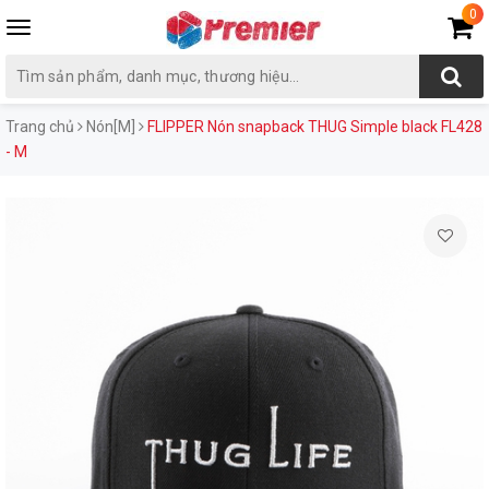
0
Toggle
navigation
Trang chủ
Nón[M]
FLIPPER Nón snapback THUG Simple black FL428
- M