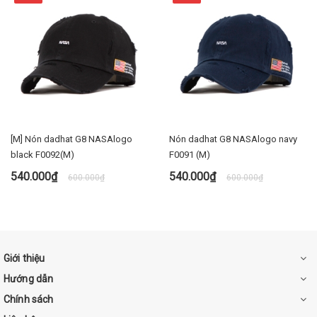
[M] Nón dadhat G8 NASAlogo
Nón dadhat G8 NASAlogo navy
black F0092(M)
F0091 (M)
540.000₫
540.000₫
600.000₫
600.000₫
Giới thiệu
Hướng dẫn
Chính sách