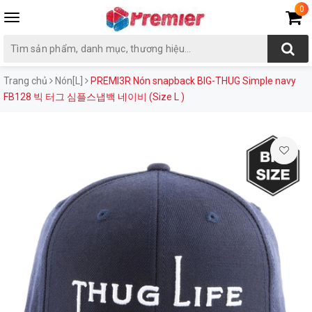
0
Toggle
navigation
Trang chủ
Nón[L]
PREMI3R Nón snapback BIG-THUG Simple navy
FB128 빅 터그 심플스냅백 네이비 (Size L )