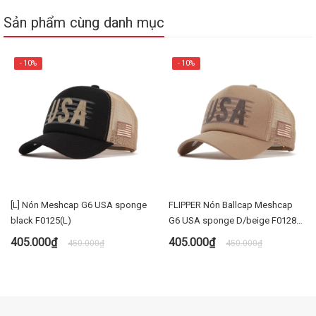
Sản phẩm cùng danh mục
- 10%
- 10%
[L] Nón Meshcap G6 USA sponge
FLIPPER Nón Ballcap Meshcap
black F0125(L)
G6 USA sponge D/beige F0128
(L)
405.000₫
405.000₫
450.000₫
450.000₫