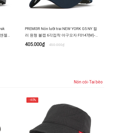
yak
PREMI3R Nón lưỡi trai NEW YORK G5 NY 컬
5원앤젤
러 원형 볼캡 6각접착 야구모자 F0147(M)-
 빅사이즈
Màu đen
405.000₫
450.000₫
TÙY CHỌN
Nón cói-Tai bèo
- 40%