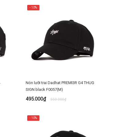
- 10%
4
Nón lưỡi trai Dadhat PREMI3R G4 THUG
SIGN black F0057(M)
495.000₫
550.000₫
MUA NGAY
- 10%