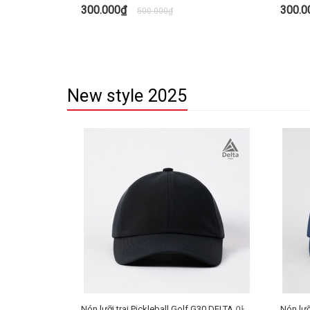
300.000₫
300.
500.000₫
TÙY CHỌN
New style 2025
Nón lưỡi trai Pickleball Golf G30 DELTA 아
Nón lưỡi tr