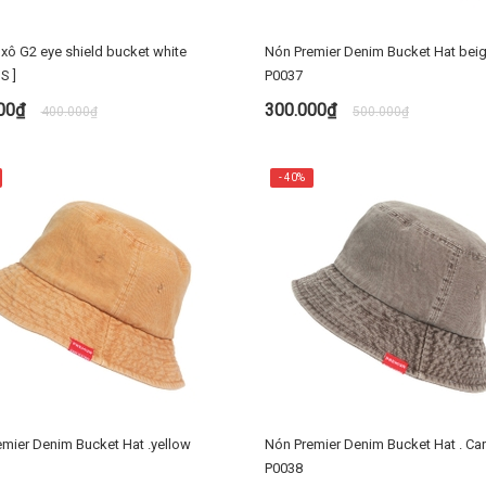
 xô G2 eye shield bucket white
Nón Premier Denim Bucket Hat bei
S ]
P0037
000₫
300.000₫
400.000₫
500.000₫
MUA NGAY
TÙY CHỌN
- 40%
mier Denim Bucket Hat .yellow
Nón Premier Denim Bucket Hat . Ca
P0038