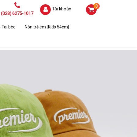
0
Tài khoản
(028) 6275-1017
-Tai bèo
Nón trẻ em [Kids 54cm]