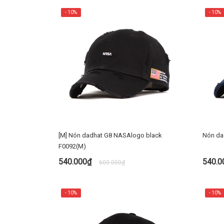
- 10%
- 10%
[M] Nón dadhat G8 NASAlogo black
Nón da
F0092(M)
540.000₫
540.
600.000₫
MUA NGAY
- 10%
- 10%