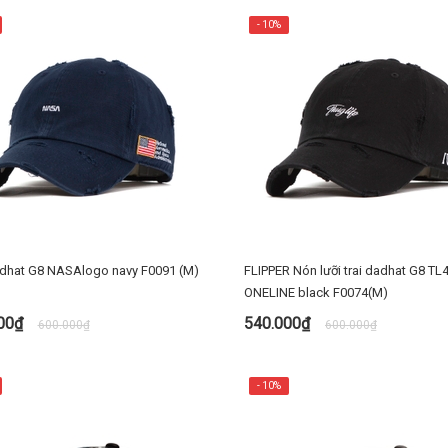
- 10%
dhat G8 NASAlogo navy F0091 (M)
FLIPPER Nón lưỡi trai dadhat G8 TL
ONELINE black F0074(M)
000₫
540.000₫
600.000₫
600.000₫
MUA NGAY
MUA NGAY
- 10%