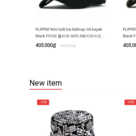
PLIPPER Nón lưỡi trai Ballcap G6 kayak
PLIPPER
Black F0132 플리퍼 G6TL5웨이라이프
Black
F0132 검정 D타입 야구 모자 빅사이즈 대두
검정 D
405.000₫
405.
450.000₫
MUA NGAY
New item
- 40%
- 40%