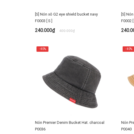
[S] Nón xô G2 eye shield bucket navy
[S] Nón
F0003 [ S ]
F0002 [ 
240.000₫
240.
400.000₫
MUA NGAY
- 40%
- 40%
Nón Premier Denim Bucket Hat. charcoal
Nón Pre
P0036
P0040