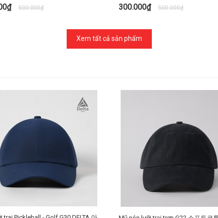
000₫
300.000₫
500.000₫
500.000₫
TÙY CHỌN
TÙY CHỌN
Xem tất cả sản phẩm
ai Pickleball - Golf G30 DELTA 아
Mũ nón lưỡi trai trơn G22 소프트