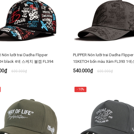
 Nón lưỡi trai Dadha Flipper
PLIPPER Nón lưỡi trai Dadha Flipper
4SKETCH black 4색 스케치 볼캡 FL394
1SKETCH bốn màu Xám FL393 
000₫
540.000₫
600.000₫
600.000₫
MUA NGAY
MUA NGAY
- 10%