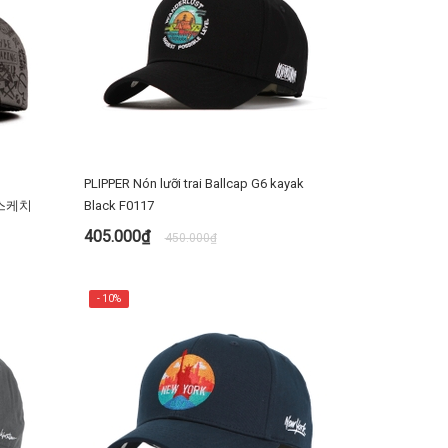
PLIPPER Nón lưỡi trai Ballcap G6 kayak
1색스케치
Black F0117
405.000₫
450.000₫
MUA NGAY
- 10%