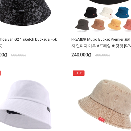
hoa văn G2 1 sketch bucket all-bk
PREMI3R Mũ xô Bucket Premier
S)
자 면피치 마루 A프레임 버킷햇 [S/M
용 벙거지 피치워싱 premi3r
000₫
240.000₫
500.000₫
400.000₫
MUA NGAY
TÙY CHỌN
- 40%