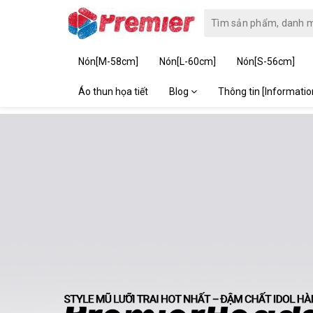
Nón[M-58cm]
Nón[L-60cm]
Nón[S-56cm]
Áo thun họa tiết
Blog
Thông tin [Informati