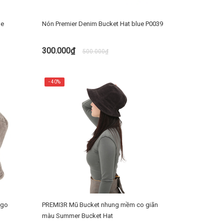
ge
Nón Premier Denim Bucket Hat blue P0039
300.000₫
500.000₫
TÙY CHỌN
- 40%
rgo
PREMI3R Mũ Bucket nhung mềm co giãn
màu Summer Bucket Hat