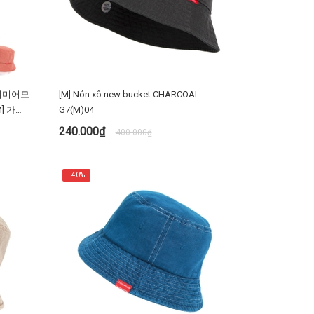
 프리미어모
[M] Nón xô new bucket CHARCOAL
] 가을
G7(M)04
240.000₫
400.000₫
MUA NGAY
- 40%