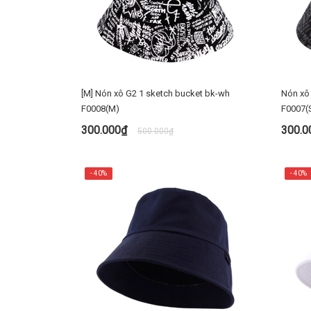
[M] Nón xô G2 1 sketch bucket bk-wh
Nón xô 
F0008(M)
F0007(
300.000₫
300.
500.000₫
MUA NGAY
- 40%
- 40%