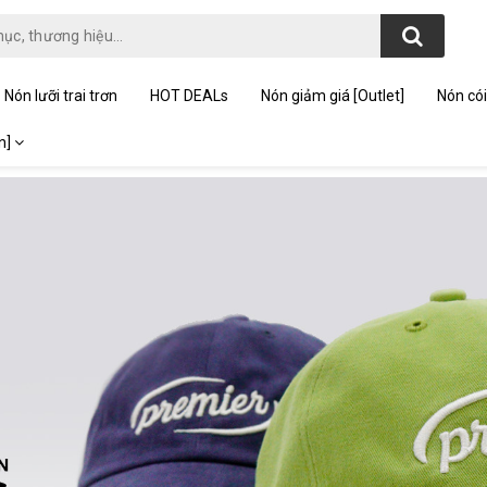
Nón lưỡi trai trơn
HOT DEALs
Nón giảm giá [Outlet]
Nón cói
on]