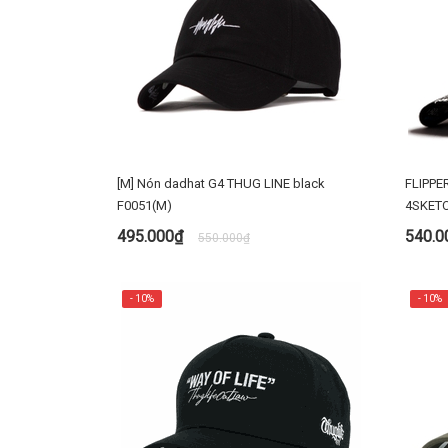
[M] Nón dadhat G4 THUG LINE black
FLIPPER
F0051(M)
495.000₫
540.
550.000₫
MUA NGAY
- 10%
- 10%