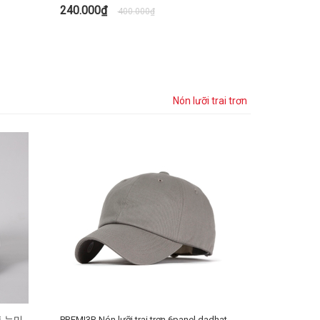
240.000₫
400.000₫
TÙY CHỌN
Nón lưỡi trai trơn
코튼 뉴미
PREMI3R Nón lưỡi trai trơn 6panel dadhat