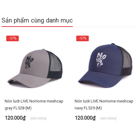
Sản phẩm cùng danh mục
- 57%
- 57%
Nón lưới LIVE NoHome meshcap
Nón lưới LIVE NoHome meshcap
gray FL528 (M)
navy FL529 (M)
120.000₫
120.000₫
280.000₫
280.000₫