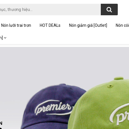
Nón lưỡi trai trơn
HOT DEALs
Nón giảm giá [Outlet]
Nón cói
on]