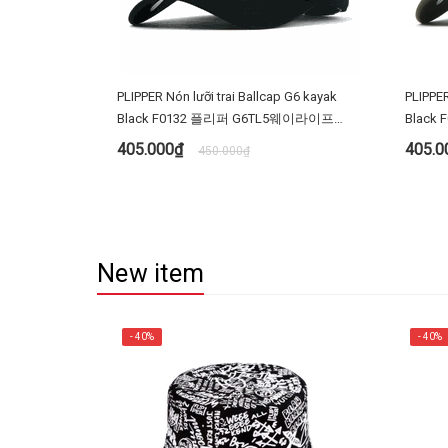
PLIPPER Nón lưỡi trai Ballcap G6 kayak
PLIPPER
Black F0132 플리퍼 G6TL5웨이라이프
Black
F0132 검정 D타입 야구 모자 빅사이즈 대두
검정 D
405.000₫
405.
450.000₫
MUA NGAY
New item
- 40%
- 40%