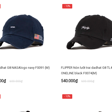
- 10%
dhat G8 NASAlogo navy F0091 (M)
FLIPPER Nón lưỡi trai dadhat G8 TL
ONELINE black F0074(M)
000₫
540.000₫
600.000₫
600.000₫
MUA NGAY
MUA NGAY
- 10%