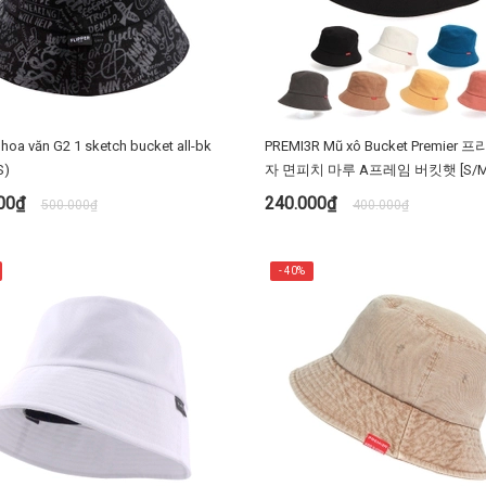
hoa văn G2 1 sketch bucket all-bk
PREMI3R Mũ xô Bucket Premier
S)
자 면피치 마루 A프레임 버킷햇 [S/M
용 벙거지 피치워싱 premi3r
000₫
240.000₫
500.000₫
400.000₫
MUA NGAY
TÙY CHỌN
- 40%