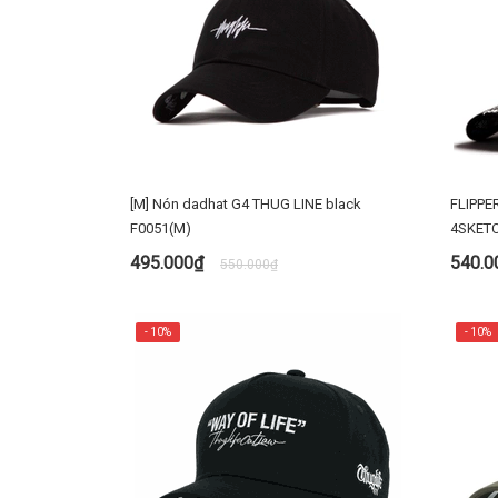
[M] Nón dadhat G4 THUG LINE black
FLIPPER
F0051(M)
495.000₫
540.
550.000₫
MUA NGAY
- 10%
- 10%