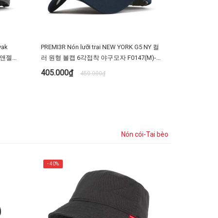
yak
PREMI3R Nón lưỡi trai NEW YORK G5 NY 컬
5원앤젤
러 원형 볼캡 6각접착 야구모자 F0147(M)-
 빅사이즈
Màu đen
405.000₫
450.000₫
TÙY CHỌN
Nón cói-Tai bèo
- 40%