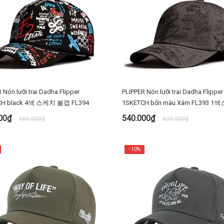
 Nón lưỡi trai Dadha Flipper
PLIPPER Nón lưỡi trai Dadha Flipper
4SKETCH black 4색 스케치 볼캡 FL394
1SKETCH bốn màu Xám FL393 
000₫
540.000₫
600.000₫
600.000₫
MUA NGAY
MUA NGAY
- 10%