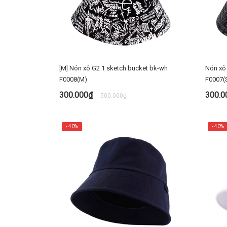
[M] Nón xô G2 1 sketch bucket bk-wh
Nón xô 
F0008(M)
F0007(
300.000₫
300.
500.000₫
MUA NGAY
- 40%
- 40%