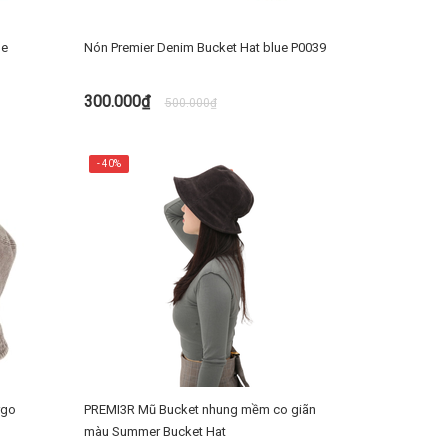
ge
Nón Premier Denim Bucket Hat blue P0039
300.000₫
500.000₫
TÙY CHỌN
- 40%
rgo
PREMI3R Mũ Bucket nhung mềm co giãn
màu Summer Bucket Hat