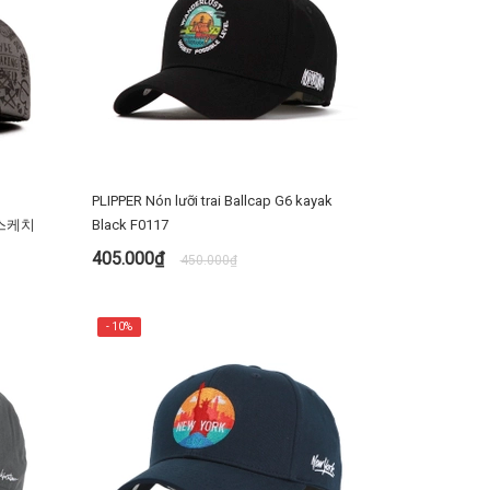
PLIPPER Nón lưỡi trai Ballcap G6 kayak
1색스케치
Black F0117
405.000₫
450.000₫
MUA NGAY
- 10%