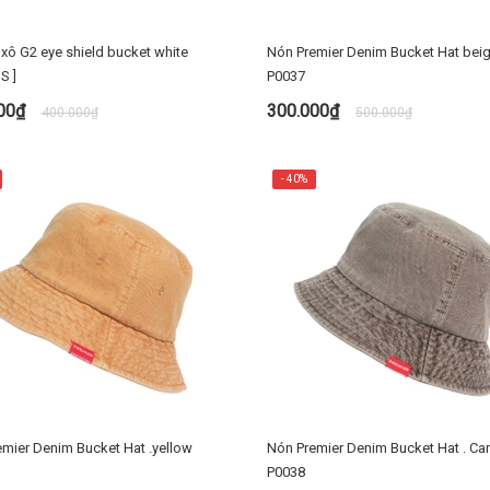
 xô G2 eye shield bucket white
Nón Premier Denim Bucket Hat bei
S ]
P0037
000₫
300.000₫
400.000₫
500.000₫
MUA NGAY
TÙY CHỌN
- 40%
mier Denim Bucket Hat .yellow
Nón Premier Denim Bucket Hat . Ca
P0038