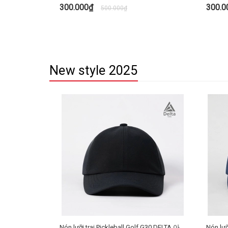
300.000₫
300.
500.000₫
TÙY CHỌN
New style 2025
Nón lưỡi trai Pickleball Golf G30 DELTA 아
Nón lưỡi tr