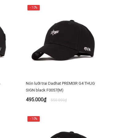
- 10%
4
Nón lưỡi trai Dadhat PREMI3R G4 THUG
SIGN black F0057(M)
495.000₫
550.000₫
MUA NGAY
- 10%