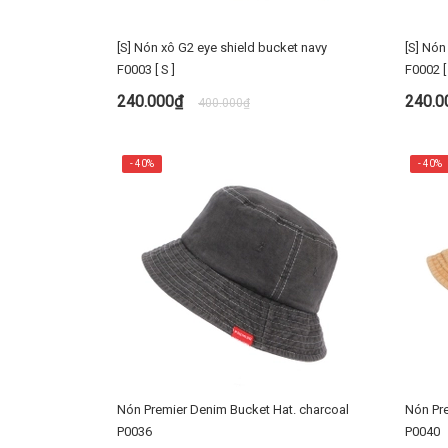
[S] Nón xô G2 eye shield bucket navy
[S] Nón
F0003 [ S ]
F0002 [ 
240.000₫
240.
400.000₫
MUA NGAY
- 40%
- 40%
Nón Premier Denim Bucket Hat. charcoal
Nón Pre
P0036
P0040