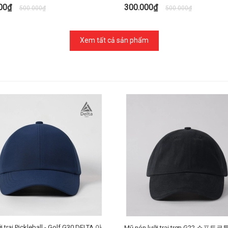
000₫
300.000₫
500.000₫
500.000₫
TÙY CHỌN
TÙY CHỌN
Xem tất cả sản phẩm
ai Pickleball - Golf G30 DELTA 아
Mũ nón lưỡi trai trơn G22 소프트