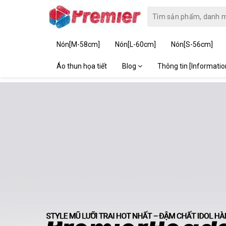
Nón[M-58cm]
Nón[L-60cm]
Nón[S-56cm]
Áo thun họa tiết
Blog
Thông tin [Informati