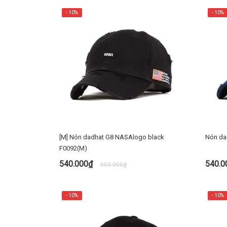
- 10%
- 10%
[M] Nón dadhat G8 NASAlogo black
Nón da
F0092(M)
540.000₫
540.
600.000₫
MUA NGAY
- 10%
- 10%