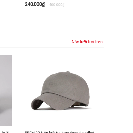
240.000₫
400.000₫
TÙY CHỌN
Nón lưỡi trai trơn
코튼 뉴미
PREMI3R Nón lưỡi trai trơn 6panel dadhat