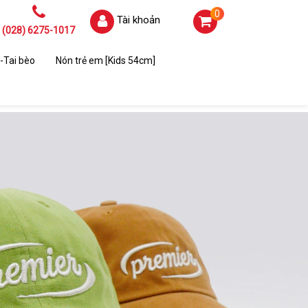
0
Tài khoản
(028) 6275-1017
-Tai bèo
Nón trẻ em [Kids 54cm]