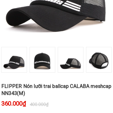
FLIPPER Nón lưỡi trai ballcap CALABA meshcap
NN343(M)
360.000₫
400.000₫