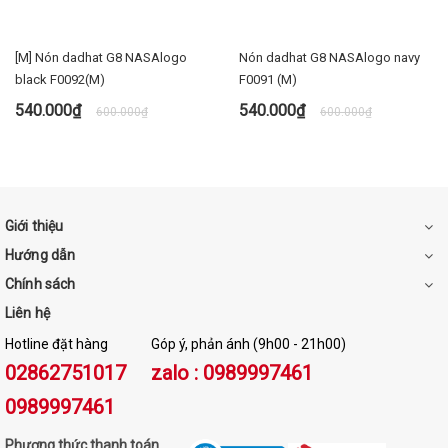
[M] Nón dadhat G8 NASAlogo
Nón dadhat G8 NASAlogo navy
black F0092(M)
F0091 (M)
540.000₫
540.000₫
600.000₫
600.000₫
Giới thiệu
Hướng dẫn
Chính sách
Liên hệ
Hotline đặt hàng
Góp ý, phản ánh (9h00 - 21h00)
02862751017
zalo : 0989997461
0989997461
Phương thức thanh toán