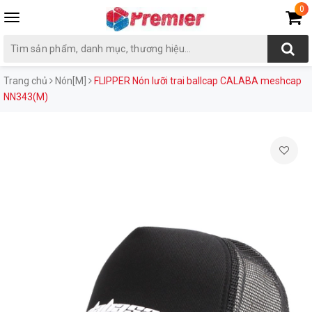
0
Toggle
navigation
Trang chủ
Nón[M]
FLIPPER Nón lưỡi trai ballcap CALABA meshcap
NN343(M)