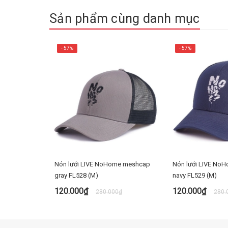
Sản phẩm cùng danh mục
- 57%
- 57%
Nón lưới LIVE NoHome meshcap
Nón lưới LIVE No
gray FL528 (M)
navy FL529 (M)
120.000₫
120.000₫
280.000₫
280.
MUA NGAY
MUA