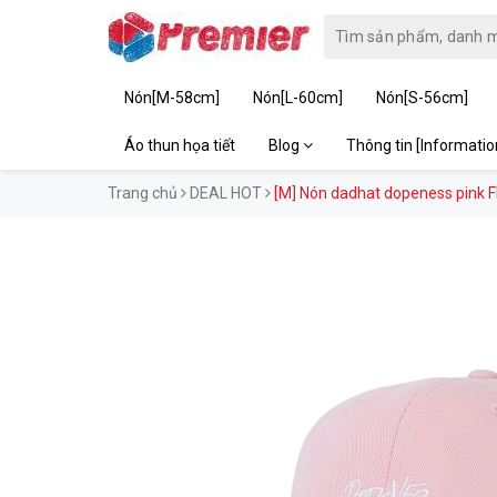
Nón[M-58cm]
Nón[L-60cm]
Nón[S-56cm]
Áo thun họa tiết
Blog
Thông tin [Informati
Trang chủ
DEAL HOT
[M] Nón dadhat dopeness pink 