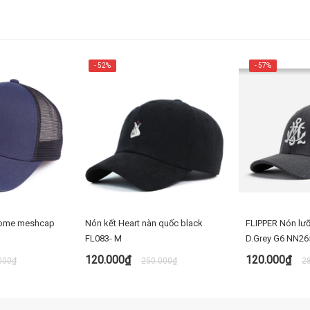
- 52%
- 57%
Home meshcap
Nón kết Heart nàn quốc black
FLIPPER Nón lưỡi
FL083- M
D.Grey G6 NN26
120.000₫
120.000₫
000₫
250.000₫
2
 NGAY
MUA NGAY
M