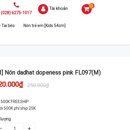
0
Tài khoản
(028) 6275-1017
-Tai bèo
Nón trẻ em [Kids 54cm]
M] Nón dadhat dopeness pink FL097(M)
20.000₫
250.000₫
 500K FREESHIP
ới 500K phí ship 25K
 lượng
–
+