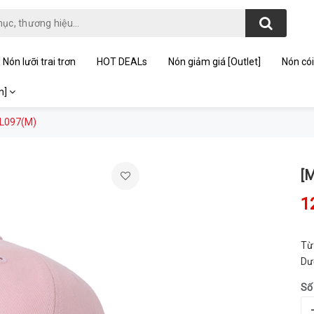
Nón lưỡi trai trơn
HOT DEALs
Nón giảm giá [Outlet]
Nón cói
on]
FL097(M)
[
1
Từ
Dư
Số