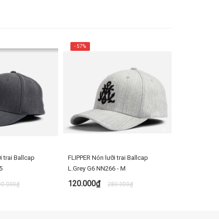
- 57%
- 52%
 trai Ballcap
FLIPPER Nón lưỡi trai Ballcap
[M] Nón Dad
5
L.Grey G6 NN266 - M
black NN245
120.000₫
120.000₫
80.000₫
280.000₫
UA NGAY
MUA NGAY