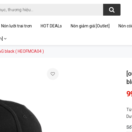
Nón lưỡi trai trơn
HOT DEALs
Nón giảm giá [Outlet]
Nón cói
on]
AG black ( HEOFMCA04 )
[
b
9
Từ
Dư
Số