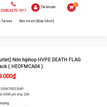
0
Tài khoản
(028) 6275-1017
-Tai bèo
Nón trẻ em [Kids 54cm]
outlet] Nón hiphop HVPE DEATH FLAG
lack ( HEOFMCA04 )
9.000₫
 500K FREESHIP
ới 500K phí ship 25K
 lượng