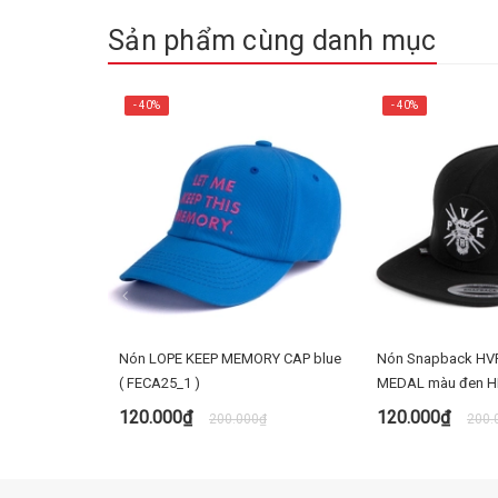
Sản phẩm cùng danh mục
- 40%
- 40%
Nón LOPE KEEP MEMORY CAP blue
Nón Snapback HV
( FECA25_1 )
MEDAL màu đen H
120.000₫
120.000₫
200.000₫
200.
MUA NGAY
MUA