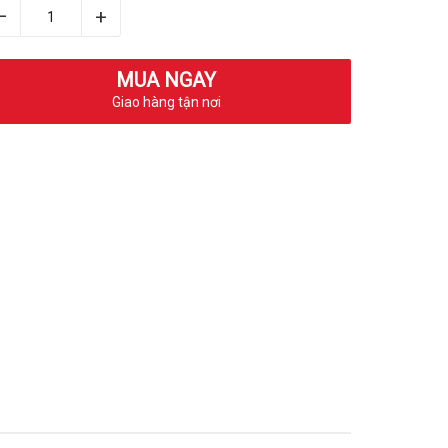
–
+
MUA NGAY
Giao hàng tận nơi