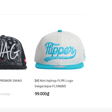
 PREMI3R SWAG
[M] Nón hiphop FLPR Logo
[M] Nón hiph
beige/aqua FL046(M)
BK/RD P911
99.000₫
99.000₫
00.000₫
UA NGAY
MUA NGAY