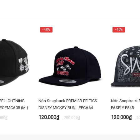
- 40%
- 40%
PE LIGHTNING
Nón Snapback PREMI3R FELTICS
Nón Snapback
EOFMCA05 (M )
DISNEY MICKEY RUN - FECA64
PASELY P845
120.000₫
120.000₫
000₫
200.000₫
2
 NGAY
TÙY CHỌN
M