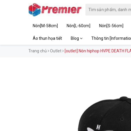
Nón[M-58cm]
Nón[L-60cm]
Nón[S-56cm]
Áo thun họa tiết
Blog
Thông tin [Informati
Trang chủ
Outlet
[outlet] Nón hiphop HVPE DEATH FL