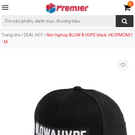
0
Toggle
navigation
Trang chủ
DEAL HOT
Nón hiphop BLOW A HVPE black .HEOFMCA01
- M