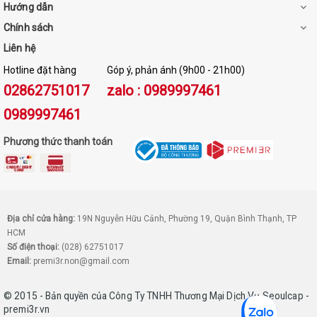
Hướng dẫn
Chính sách
Liên hệ
Hotline đặt hàng
Góp ý, phản ánh (9h00 - 21h00)
02862751017
zalo : 0989997461
0989997461
Phương thức thanh toán
Địa chỉ cửa hàng:
19N Nguyễn Hữu Cảnh, Phường 19, Quận Bình Thạnh, TP
HCM
Số điện thoại:
(028) 62751017
Email:
premi3r.non@gmail.com
© 2015 - Bản quyền của Công Ty TNHH Thương Mại Dịch Vụ Seoulcap -
premi3r.vn