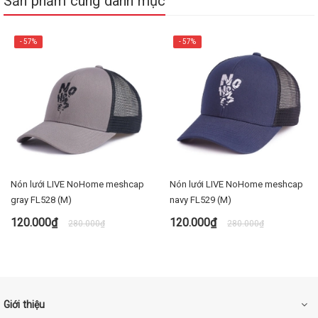
Sản phẩm cùng danh mục
- 57%
- 57%
Nón lưới LIVE NoHome meshcap
Nón lưới LIVE NoHome meshcap
gray FL528 (M)
navy FL529 (M)
120.000₫
120.000₫
280.000₫
280.000₫
Giới thiệu