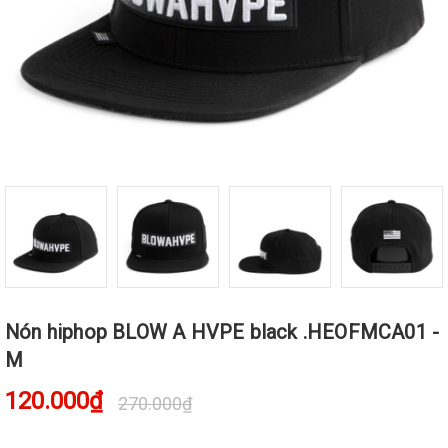
Nón hiphop BLOW A HVPE black .HEOFMCA01 -
M
120.000₫
270.000₫