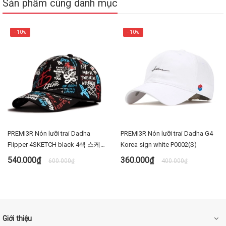
Sản phẩm cùng danh mục
- 10%
- 10%
PREMI3R Nón lưỡi trai Dadha
PREMI3R Nón lưỡi trai Dadha G4
Flipper 4SKETCH black 4색 스케
Korea sign white P0002(S)
치 볼캡 FL394 Size -S
540.000₫
360.000₫
600.000₫
400.000₫
Giới thiệu