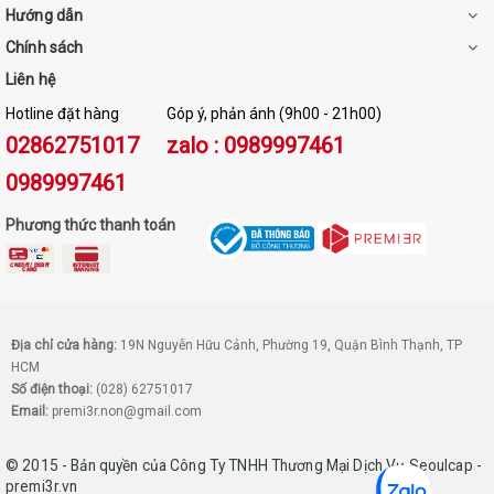
Hướng dẫn
Chính sách
Liên hệ
Hotline đặt hàng
Góp ý, phản ánh (9h00 - 21h00)
02862751017
zalo : 0989997461
0989997461
Phương thức thanh toán
Địa chỉ cửa hàng:
19N Nguyễn Hữu Cảnh, Phường 19, Quận Bình Thạnh, TP
HCM
Số điện thoại:
(028) 62751017
Email:
premi3r.non@gmail.com
© 2015 - Bản quyền của Công Ty TNHH Thương Mại Dịch Vụ Seoulcap -
premi3r.vn