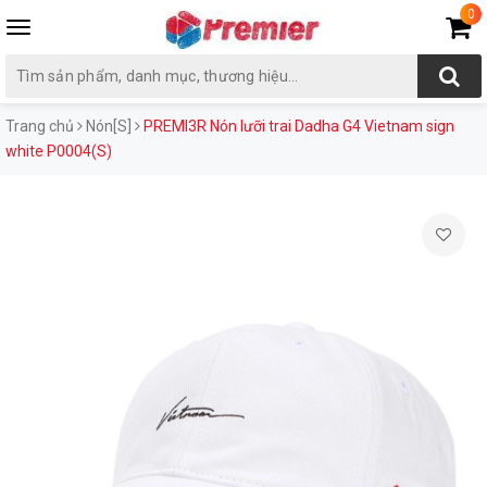
0
Toggle
navigation
Trang chủ
Nón[S]
PREMI3R Nón lưỡi trai Dadha G4 Vietnam sign
white P0004(S)