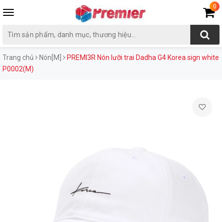
0
Toggle
navigation
Trang chủ
Nón[M]
PREMI3R Nón lưỡi trai Dadha G4 Korea sign white
P0002(M)