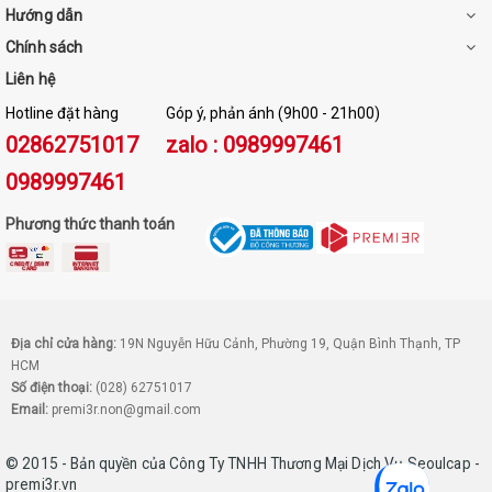
Hướng dẫn
Chính sách
Liên hệ
Hotline đặt hàng
Góp ý, phản ánh (9h00 - 21h00)
02862751017
zalo : 0989997461
0989997461
Phương thức thanh toán
Địa chỉ cửa hàng:
19N Nguyễn Hữu Cảnh, Phường 19, Quận Bình Thạnh, TP
HCM
Số điện thoại:
(028) 62751017
Email:
premi3r.non@gmail.com
© 2015 - Bản quyền của Công Ty TNHH Thương Mại Dịch Vụ Seoulcap -
premi3r.vn