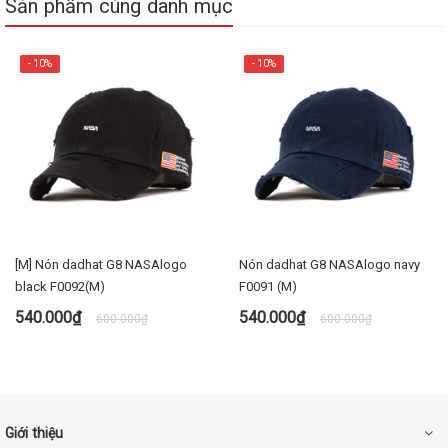
Sản phẩm cùng danh mục
- 10%
- 10%
[M] Nón dadhat G8 NASAlogo
Nón dadhat G8 NASAlogo navy
black F0092(M)
F0091 (M)
540.000₫
540.000₫
600.000₫
600.000₫
Giới thiệu