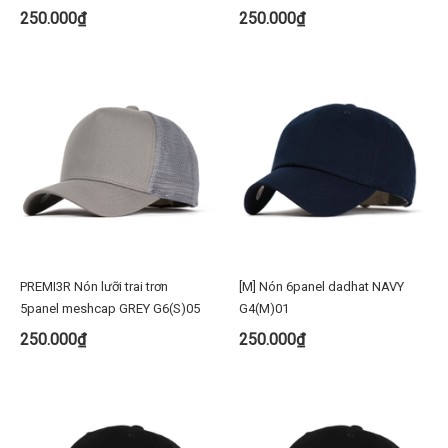
250.000₫
250.000₫
PREMI3R Nón lưỡi trai trơn
[M] Nón 6panel dadhat NAVY
5panel meshcap GREY G6(S)05
G4(M)01
250.000₫
250.000₫