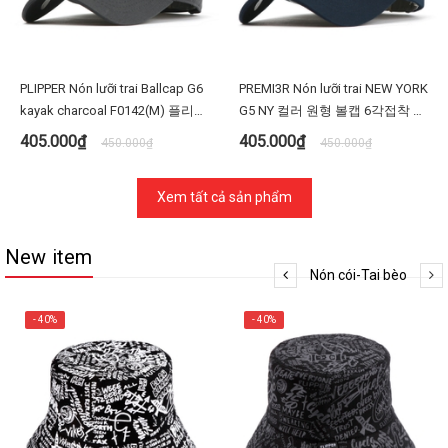
PLIPPER Nón lưỡi trai Ballcap G6
PREMI3R Nón lưỡi trai NEW YORK
kayak charcoal F0142(M) 플리퍼
G5 NY 컬러 원형 볼캡 6각접착 야
G6TL5원앤젤 F0142 차콜 D타입
구모자 F0147(M)- Màu đen
405.000₫
405.000₫
450.000₫
450.000₫
볼캡 야구 모자 빅사이즈 대두
Xem tất cả sản phẩm
New item
Nón cói-Tai bèo
- 40%
- 40%