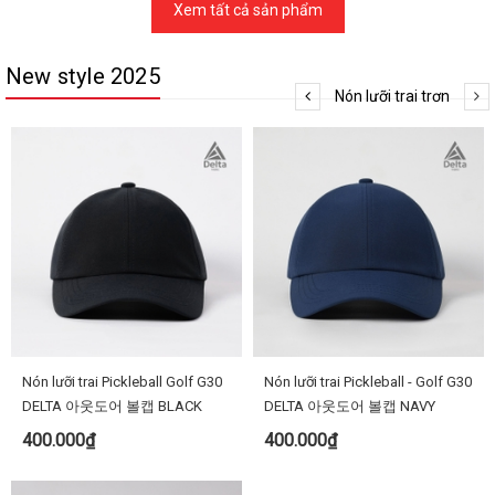
Xem tất cả sản phẩm
New style 2025
Nón lưỡi trai trơn
Nón lưỡi trai Pickleball Golf G30
Nón lưỡi trai Pickleball - Golf G30
DELTA 아웃도어 볼캡 BLACK
DELTA 아웃도어 볼캡 NAVY
400.000₫
400.000₫