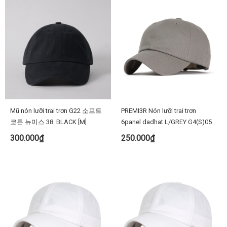
Mũ nón lưỡi trai trơn G22 소프트
PREMI3R Nón lưỡi trai trơn
코튼 뉴미스 38. BLACK [M]
6panel dadhat L/GREY G4(S)05
300.000₫
250.000₫