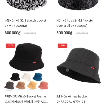
[M] Nón xô G2 1 sketch bucket
Nón xô hoa văn G2 1 sketch
bk-wh F0008(M)
bucket all-bk F0007(S)
300.000₫
300.000₫
500.000₫
500.000₫
- 40%
- 40%
PREMI3R Mũ xô Bucket Premier
[M] Nón xô new bucket
프리미어모자 면피치 마루 A프레
CHARCOAL G7(M)04