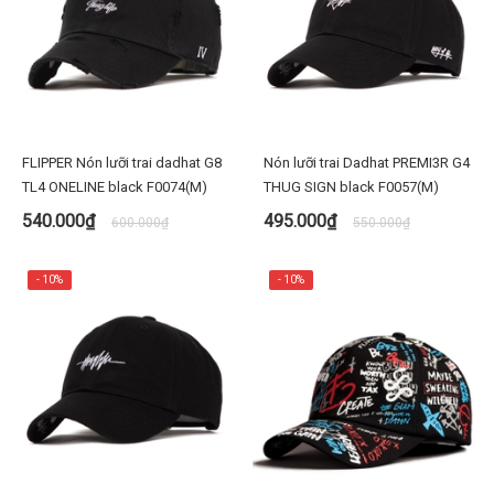
FLIPPER Nón lưỡi trai dadhat G8
Nón lưỡi trai Dadhat PREMI3R G4
TL4 ONELINE black F0074(M)
THUG SIGN black F0057(M)
540.000₫
495.000₫
600.000₫
550.000₫
- 10%
- 10%