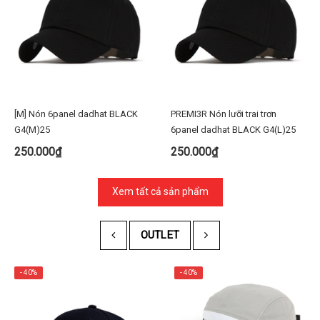
[M] Nón 6panel dadhat BLACK
PREMI3R Nón lưỡi trai trơn
G4(M)25
6panel dadhat BLACK G4(L)25
250.000₫
250.000₫
Xem tất cả sản phẩm
OUTLET
- 40%
- 40%