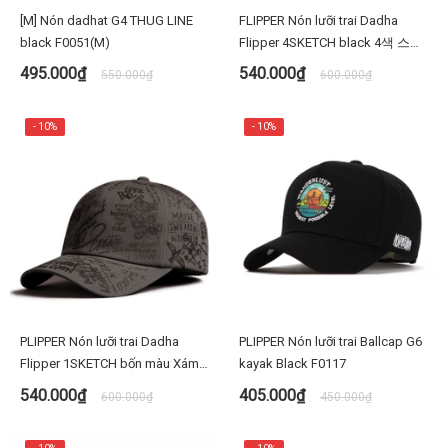
[M] Nón dadhat G4 THUG LINE
FLIPPER Nón lưỡi trai Dadha
black F0051(M)
Flipper 4SKETCH black 4색 스케
치 볼캡 FL394
495.000₫
540.000₫
550.000₫
600.000₫
- 10%
- 10%
PLIPPER Nón lưỡi trai Dadha
PLIPPER Nón lưỡi trai Ballcap G6
Flipper 1SKETCH bốn màu Xám
kayak Black F0117
FL393 1색스케치
540.000₫
405.000₫
600.000₫
450.000₫