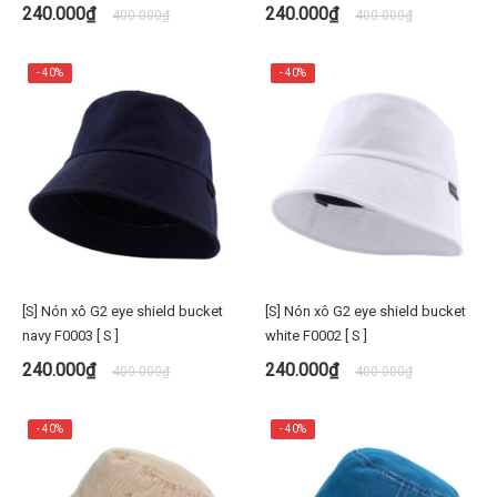
임 버킷햇 [S/M] 가을용 벙거지 피
240.000₫
240.000₫
400.000₫
400.000₫
치워싱 premi3r
- 40%
- 40%
[S] Nón xô G2 eye shield bucket
[S] Nón xô G2 eye shield bucket
navy F0003 [ S ]
white F0002 [ S ]
240.000₫
240.000₫
400.000₫
400.000₫
- 40%
- 40%