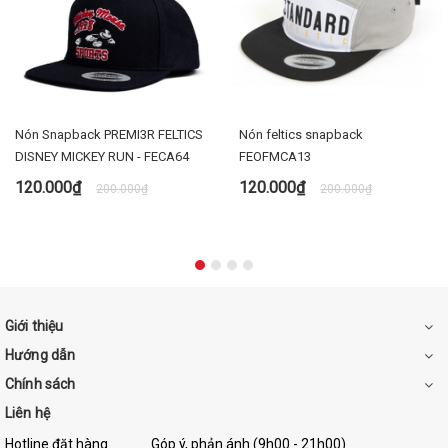
Nón Snapback PREMI3R FELTICS
Nón feltics snapback
DISNEY MICKEY RUN - FECA64
FEOFMCA13
120.000₫
120.000₫
200.000₫
200.000₫
Giới thiệu
Hướng dẫn
Chính sách
Liên hệ
Hotline đặt hàng
Góp ý, phản ánh (9h00 - 21h00)