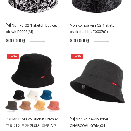
[M] Nón xô G2 1 sketch bucket
Nón xô hoa văn G2 1 sketch
bk-wh F0008(M)
bucket all-bk F0007(S)
300.000₫
300.000₫
500.000₫
500.000₫
- 40%
- 40%
PREMI3R Mũ xô Bucket Premier
[M] Nón xô new bucket
프리미어모자 면피치 마루 A프레
CHARCOAL G7(M)04