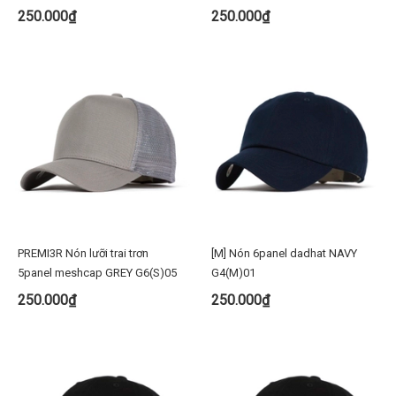
250.000₫
250.000₫
PREMI3R Nón lưỡi trai trơn
[M] Nón 6panel dadhat NAVY
5panel meshcap GREY G6(S)05
G4(M)01
250.000₫
250.000₫