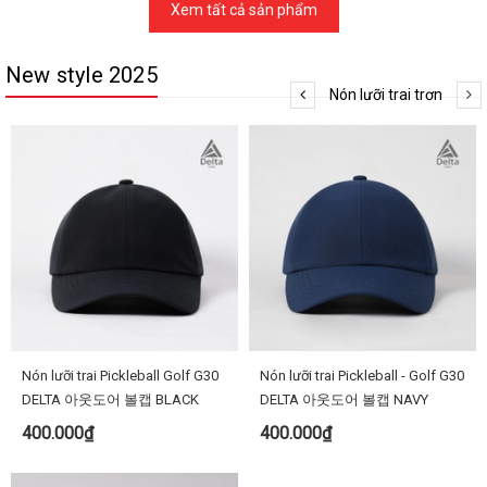
Xem tất cả sản phẩm
New style 2025
Nón lưỡi trai trơn
Nón lưỡi trai Pickleball Golf G30
Nón lưỡi trai Pickleball - Golf G30
DELTA 아웃도어 볼캡 BLACK
DELTA 아웃도어 볼캡 NAVY
400.000₫
400.000₫