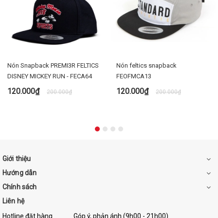
Nón Snapback PREMI3R FELTICS
Nón feltics snapback
DISNEY MICKEY RUN - FECA64
FEOFMCA13
120.000₫
120.000₫
200.000₫
200.000₫
Giới thiệu
Hướng dẫn
Chính sách
Liên hệ
Hotline đặt hàng
Góp ý, phản ánh (9h00 - 21h00)