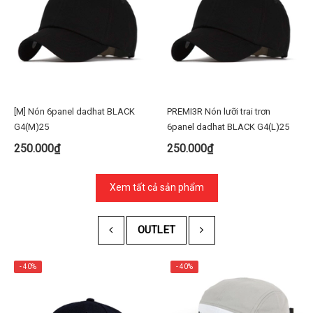
[M] Nón 6panel dadhat BLACK
PREMI3R Nón lưỡi trai trơn
G4(M)25
6panel dadhat BLACK G4(L)25
250.000₫
250.000₫
Xem tất cả sản phẩm
OUTLET
- 40%
- 40%