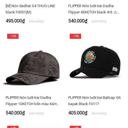
[M] Nón dadhat G4 THUG LINE
FLIPPER Nón lưỡi trai Dadha
black F0051(M)
Flipper 4SKETCH black 4색 스케
치 볼캡 FL394
495.000₫
540.000₫
550.000₫
600.000₫
- 10%
- 10%
PLIPPER Nón lưỡi trai Dadha
PLIPPER Nón lưỡi trai Ballcap G6
Flipper 1SKETCH bốn màu Xám
kayak Black F0117
FL393 1색스케치
540.000₫
405.000₫
600.000₫
450.000₫