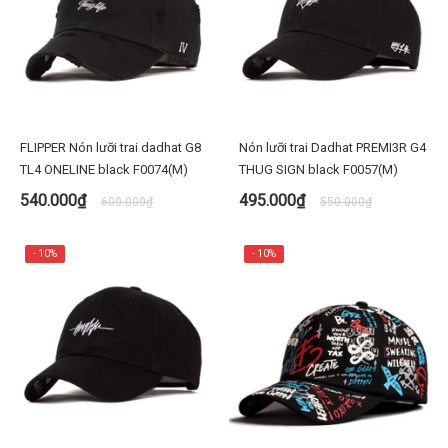
FLIPPER Nón lưỡi trai dadhat G8
Nón lưỡi trai Dadhat PREMI3R G4
TL4 ONELINE black F0074(M)
THUG SIGN black F0057(M)
540.000₫
495.000₫
600.000₫
550.000₫
- 10%
- 10%