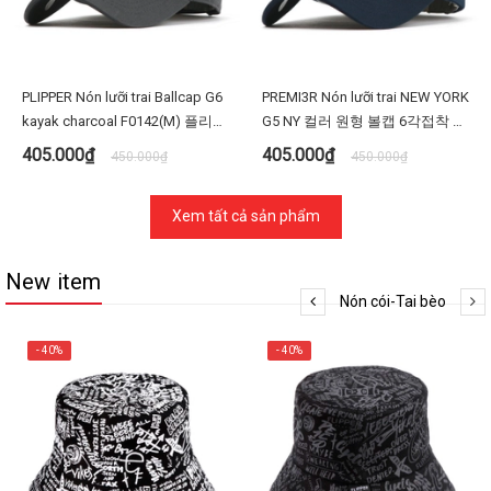
PLIPPER Nón lưỡi trai Ballcap G6
PREMI3R Nón lưỡi trai NEW YORK
kayak charcoal F0142(M) 플리퍼
G5 NY 컬러 원형 볼캡 6각접착 야
G6TL5원앤젤 F0142 차콜 D타입
구모자 F0147(M)- Màu đen
405.000₫
405.000₫
450.000₫
450.000₫
볼캡 야구 모자 빅사이즈 대두
Xem tất cả sản phẩm
New item
Nón cói-Tai bèo
- 40%
- 40%