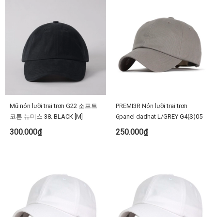
Mũ nón lưỡi trai trơn G22 소프트
PREMI3R Nón lưỡi trai trơn
코튼 뉴미스 38. BLACK [M]
6panel dadhat L/GREY G4(S)05
300.000₫
250.000₫