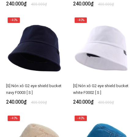
임 버킷햇 [S/M] 가을용 벙거지 피
240.000₫
240.000₫
400.000₫
400.000₫
치워싱 premi3r
- 40%
- 40%
[S] Nón xô G2 eye shield bucket
[S] Nón xô G2 eye shield bucket
navy F0003 [ S ]
white F0002 [ S ]
240.000₫
240.000₫
400.000₫
400.000₫
- 40%
- 40%