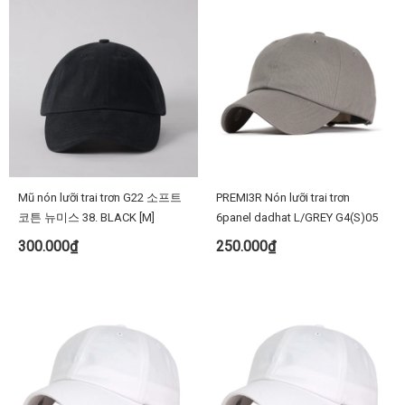
Mũ nón lưỡi trai trơn G22 소프트
PREMI3R Nón lưỡi trai trơn
코튼 뉴미스 38. BLACK [M]
6panel dadhat L/GREY G4(S)05
300.000₫
250.000₫