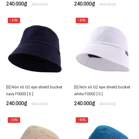
임 버킷햇 [S/M] 가을용 벙거지 피
240.000₫
240.000₫
400.000₫
400.000₫
치워싱 premi3r
- 40%
- 40%
[S] Nón xô G2 eye shield bucket
[S] Nón xô G2 eye shield bucket
navy F0003 [ S ]
white F0002 [ S ]
240.000₫
240.000₫
400.000₫
400.000₫
- 40%
- 40%