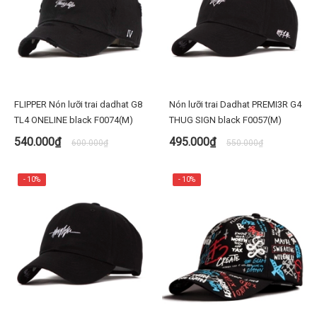
FLIPPER Nón lưỡi trai dadhat G8
Nón lưỡi trai Dadhat PREMI3R G4
TL4 ONELINE black F0074(M)
THUG SIGN black F0057(M)
540.000₫
495.000₫
600.000₫
550.000₫
- 10%
- 10%