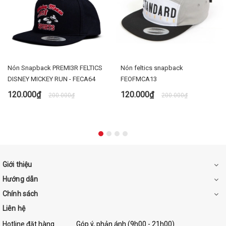
Nón Snapback PREMI3R FELTICS
Nón feltics snapback
DISNEY MICKEY RUN - FECA64
FEOFMCA13
120.000₫
120.000₫
200.000₫
200.000₫
Giới thiệu
Hướng dẫn
Chính sách
Liên hệ
Hotline đặt hàng
Góp ý, phản ánh (9h00 - 21h00)