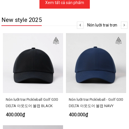
Xem tất cả sản phẩm
New style 2025
Nón lưỡi trai trơn
Nón lưỡi trai Pickleball Golf G30
Nón lưỡi trai Pickleball - Golf G30
DELTA 아웃도어 볼캡 BLACK
DELTA 아웃도어 볼캡 NAVY
400.000₫
400.000₫