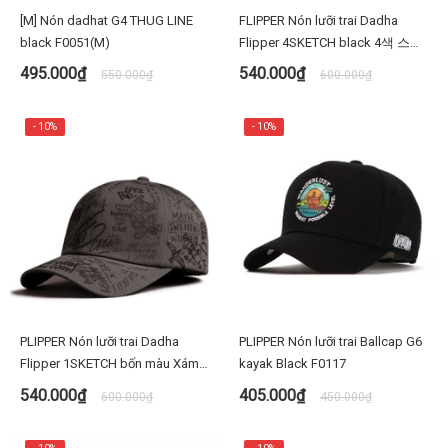
[M] Nón dadhat G4 THUG LINE
FLIPPER Nón lưỡi trai Dadha
black F0051(M)
Flipper 4SKETCH black 4색 스케
치 볼캡 FL394
495.000₫
540.000₫
550.000₫
600.000₫
- 10%
- 10%
PLIPPER Nón lưỡi trai Dadha
PLIPPER Nón lưỡi trai Ballcap G6
Flipper 1SKETCH bốn màu Xám
kayak Black F0117
FL393 1색스케치
540.000₫
405.000₫
600.000₫
450.000₫