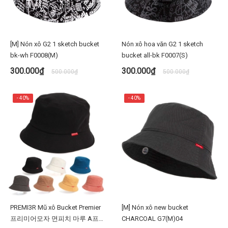
[M] Nón xô G2 1 sketch bucket
Nón xô hoa văn G2 1 sketch
bk-wh F0008(M)
bucket all-bk F0007(S)
300.000₫
300.000₫
500.000₫
500.000₫
- 40%
- 40%
PREMI3R Mũ xô Bucket Premier
[M] Nón xô new bucket
프리미어모자 면피치 마루 A프레
CHARCOAL G7(M)04