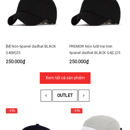
[M] Nón 6panel dadhat BLACK
PREMI3R Nón lưỡi trai trơn
G4(M)25
6panel dadhat BLACK G4(L)25
250.000₫
250.000₫
Xem tất cả sản phẩm
OUTLET
- 40%
- 40%