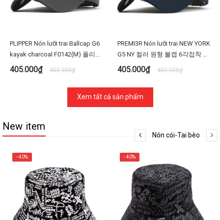
PLIPPER Nón lưỡi trai Ballcap G6
PREMI3R Nón lưỡi trai NEW YORK
kayak charcoal F0142(M) 플리퍼
G5 NY 컬러 원형 볼캡 6각접착 야
G6TL5원앤젤 F0142 차콜 D타입
구모자 F0147(M)- Màu đen
405.000₫
405.000₫
450.000₫
450.000₫
볼캡 야구 모자 빅사이즈 대두
Xem tất cả sản phẩm
New item
Nón cói-Tai bèo
- 40%
- 40%