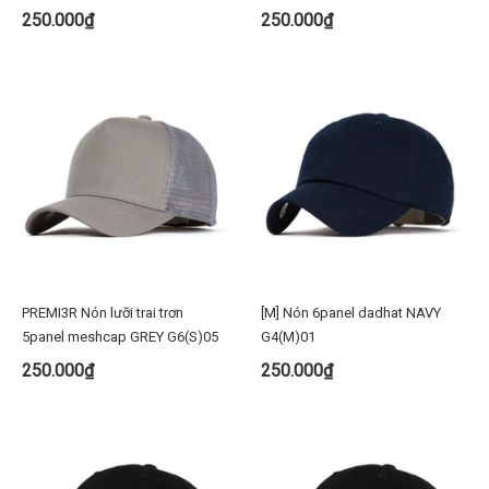
250.000₫
250.000₫
PREMI3R Nón lưỡi trai trơn
[M] Nón 6panel dadhat NAVY
5panel meshcap GREY G6(S)05
G4(M)01
250.000₫
250.000₫