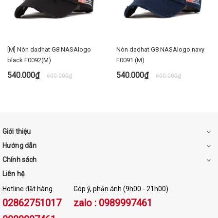
[M] Nón dadhat G8 NASAlogo
Nón dadhat G8 NASAlogo navy
black F0092(M)
F0091 (M)
540.000₫
540.000₫
600.000₫
600.000₫
Giới thiệu
Hướng dẫn
Chính sách
Liên hệ
Hotline đặt hàng
Góp ý, phản ánh (9h00 - 21h00)
02862751017
zalo : 0989997461