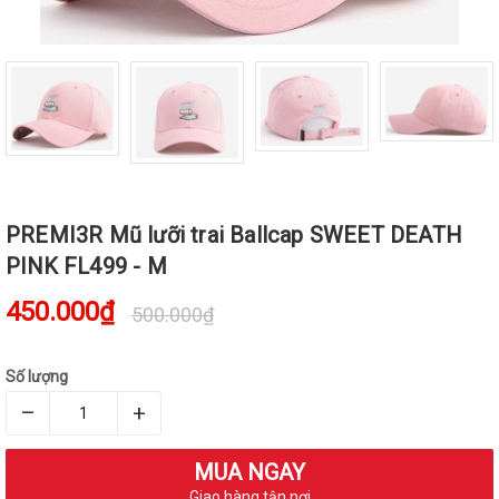
PREMI3R Mũ lưỡi trai Ballcap SWEET DEATH
PINK FL499 - M
450.000₫
500.000₫
Số lượng
–
+
MUA NGAY
Giao hàng tận nơi