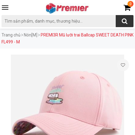
0
Toggle
navigation
Trang chủ
Nón[M]
PREMI3R Mũ lưỡi trai Ballcap SWEET DEATH PINK
FL499 - M