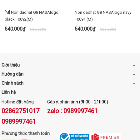
[M] Nón dadhat G8 NASAlogo
Nón dadhat G8 NASAlogo navy
black F0092(M)
F0091 (M)
540.000₫
540.000₫
600.000₫
600.000₫
Giới thiệu
Hướng dẫn
Chính sách
Liên hệ
Hotline đặt hàng
Góp ý, phản ánh (9h00 - 21h00)
02862751017
zalo : 0989997461
0989997461
Phương thức thanh toán