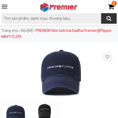
0
Toggle
navigation
Trang chủ
Nón[M]
PREMI3R Nón lưỡi trai Dadha Premier@Flipper
NAVY FL295