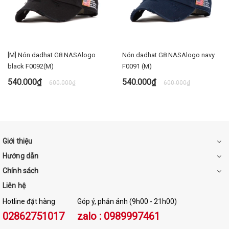
[M] Nón dadhat G8 NASAlogo
Nón dadhat G8 NASAlogo navy
black F0092(M)
F0091 (M)
540.000₫
540.000₫
600.000₫
600.000₫
[M] Nón lưỡi trai Run K Bio Washing
달리는K 바이오워싱 볼캡
Giới thiệu
사이즈
Hướng dẫn
Chính sách
둘레 58cm
Liên hệ
Hotline đặt hàng
Góp ý, phản ánh (9h00 - 21h00)
02862751017
zalo : 0989997461
챙길이 7.2 cm