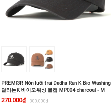
PREMI3R Nón lưỡi trai Dadha Run K Bio Washing
달리는K 바이오워싱 볼캡 MP004 charcoal - M
270.000₫
300.000₫