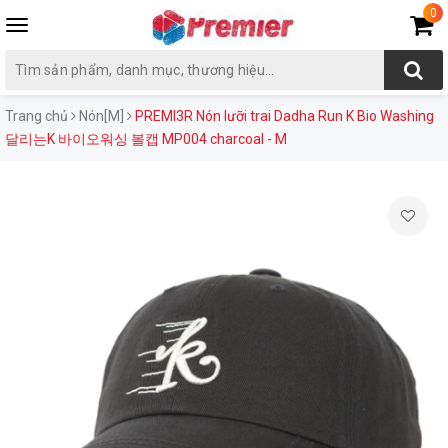
0
Toggle
navigation
Trang chủ
Nón[M]
PREMI3R Nón lưỡi trai Dadha Run K Bio Washing
달리는K 바이오워싱 볼캡 MP004 charcoal - M