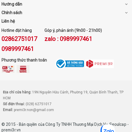
Hướng dẫn
Chính sách
Liên hệ
Hotline đặt hàng
Góp ý, phản ánh (9h00 - 21h00)
02862751017
zalo : 0989997461
0989997461
Phương thức thanh toán
Địa chỉ cửa hàng:
19N Nguyễn Hữu Cảnh, Phường 19, Quận Bình Thạnh, TP
HCM
Số điện thoại:
(028) 62751017
Email:
premi3r.non@gmail.com
© 2015 - Bản quyền của Công Ty TNHH Thương Mại Dịch Vụ Seoulcap -
premi3r.vn