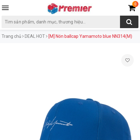
0
Toggle
navigation
Trang chủ
DEAL HOT
[M] Nón ballcap Yamamoto blue NN314(M)