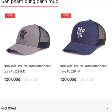
Sản phẩm cùng danh mục
- 57%
- 57%
Nón lưới LIVE NoHome meshcap
Nón lưới LIVE NoHome meshcap
gray FL528 (M)
navy FL529 (M)
120.000₫
120.000₫
280.000₫
280.000₫
Giới thiệu