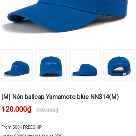
[M] Nón ballcap Yamamoto blue NN314(M)
120.000₫
250.000₫
From 500K FREESHIP