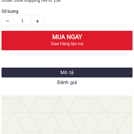
Under 500K shipping fee of 25K
Số lượng
–
+
MUA NGAY
Giao hàng tận nơi
Mô tả
Đánh giá