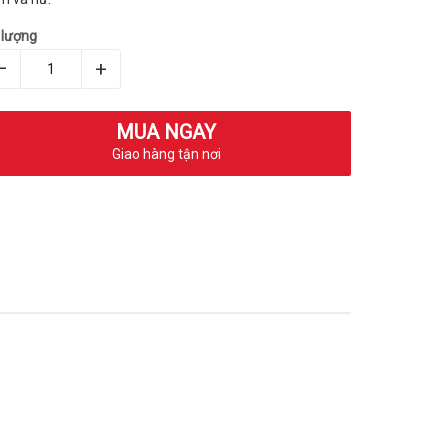
 lượng
–
+
MUA NGAY
Giao hàng tận nơi