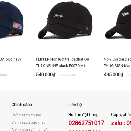
SAlogo navy
FLIPPER Nón lưỡi trai dadhat G8
Nón lưỡi trai D
TL4 ONELINE black F0074(M)
THUG SIGN blac
540.000₫
495.000₫
000₫
600.000₫
5
 NGAY
MUA NGAY
M
Chính sách
Liên hệ
Hotline đặt hàng
Góp ý, phả
Chính sách chung
02862751017
zalo : 
Chính sách bảo mật
Chính sách vận chuyển