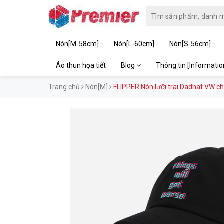
Nón[M-58cm]
Nón[L-60cm]
Nón[S-56cm]
Áo thun họa tiết
Blog
Thông tin [Informati
Trang chủ
Nón[M]
FLIPPER Nón lưỡi trai Dadhat VW c