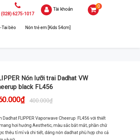
0
Tài khoản
(028) 6275-1017
-Tai bèo
Nón trẻ em [Kids 54cm]
LIPPER Nón lưỡi trai Dadhat VW
heerup black FL456
60.000₫
400.000₫
n Dadhat FLIPPER Vaporwave Cheerup FL456 với thiết
 mang hơi hướng Aesthetic, màu sắc bắt mắt, phần chữ
c thêu tỉ mỉ và chi tiết, dáng nón dadhat phù hợp cho cả
m và nữ.