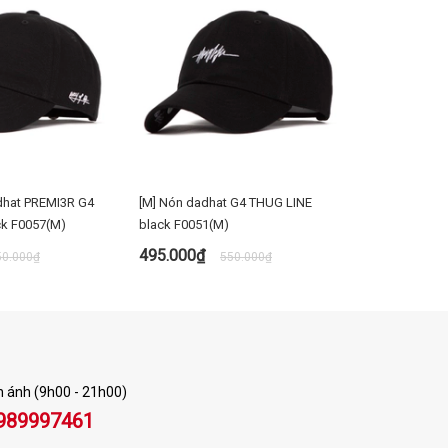
adhat PREMI3R G4
[M] Nón dadhat G4 THUG LINE
FLIPPER Nón l
k F0057(M)
black F0051(M)
4SKETCH black 4색 스케
FL394
495.000₫
540.000₫
50.000₫
550.000₫
UA NGAY
MUA NGAY
n ánh (9h00 - 21h00)
0989997461