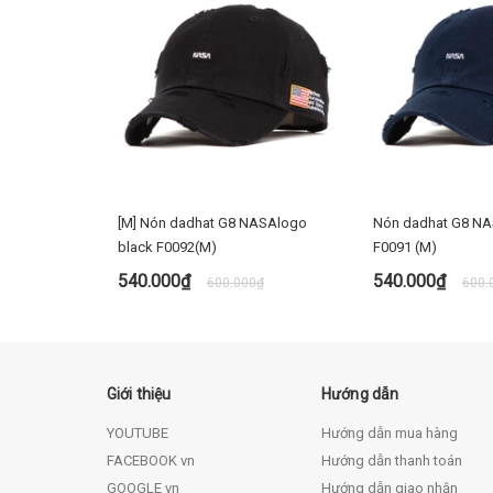
[M] Nón dadhat G8 NASAlogo
Nón dadhat G8 NA
black F0092(M)
F0091 (M)
540.000₫
540.000₫
600.000₫
600.
MUA NGAY
MUA
Giới thiệu
Hướng dẫn
YOUTUBE
Hướng dẫn mua hàng
FACEBOOK vn
Hướng dẫn thanh toán
GOOGLE vn
Hướng dẫn giao nhận