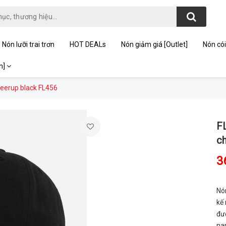
Nón lưỡi trai trơn
HOT DEALs
Nón giảm giá [Outlet]
Nón cói
on]
heerup black FL456
F
c
3
Nó
kế
đượ
na