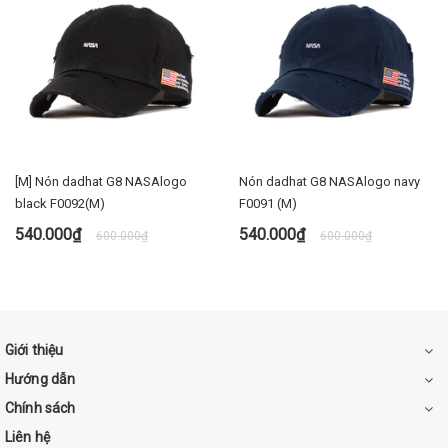
[M] Nón dadhat G8 NASAlogo
Nón dadhat G8 NASAlogo navy
black F0092(M)
F0091 (M)
540.000₫
540.000₫
600.000₫
600.000₫
Giới thiệu
Hướng dẫn
Chính sách
Liên hệ