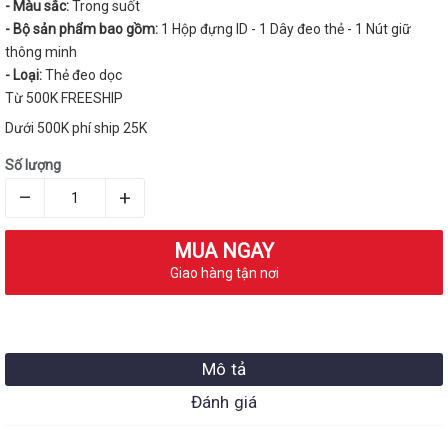
- Màu sắc:
Trong suốt
- Bộ sản phẩm bao gồ
m:
1 Hộp đựng ID - 1 Dây đeo thẻ - 1 Nút giữ
thông minh
- Loại:
Thẻ đeo dọc
Từ 500K FREESHIP
Dưới 500K phí ship 25K
Số lượng
–
+
MUA NGAY
Giao hàng tận nơi
Mô tả
Đánh giá