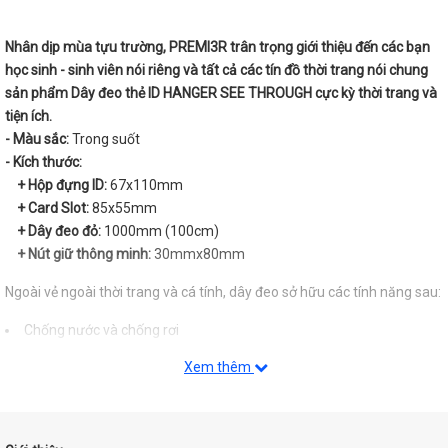
Nhân dịp mùa tựu trường, PREMI3R trân trọng giới thiệu đến các bạn
học sinh - sinh viên nói riêng và tất cả các tín đồ thời trang nói chung
sản phẩm Dây đeo thẻ ID HANGER SEE THROUGH cực kỳ thời trang và
tiện ích.
- Màu sắc:
Trong suốt
- Kích thước:
+ Hộp đựng ID:
67x110mm
+ Card Slot:
85x55mm
+ Dây đeo đỏ:
1000mm (100cm)
+ Nút giữ thông minh:
30mmx80mm
Ngoài vẻ ngoài thời trang và cá tính, dây đeo sở hữu các tính năng sau:
Chống nước và chống rơi
Thiết kế ngăn đựng thẻ độc đáo
Xem thêm
Có thể lưu trữ được nhiều thẻ
Nút giữ ID case tích hợp dây có thể kéo ra và thu vào - thích hợp với
đai quần