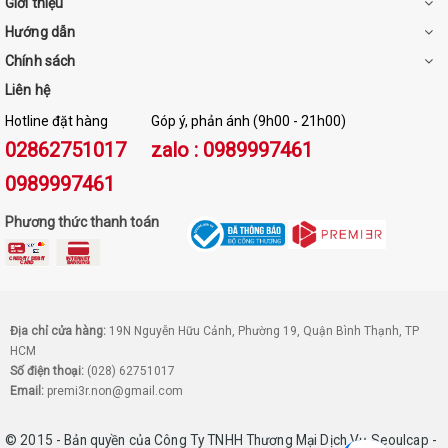
Giới thiệu
Dây đeo đàn hồi
Hướng dẫn
Có 2 loại dây có thể thay đổi tùy thích
Chính sách
Liên hệ
Hotline đặt hàng
Góp ý, phản ánh (9h00 - 21h00)
02862751017
zalo : 0989997461
0989997461
Phương thức thanh toán
Địa chỉ cửa hàng:
19N Nguyễn Hữu Cảnh, Phường 19, Quận Bình Thạnh, TP
HCM
Số điện thoại:
(028) 62751017
Email:
premi3r.non@gmail.com
© 2015 - Bản quyền của Công Ty TNHH Thương Mại Dịch Vụ Seoulcap -