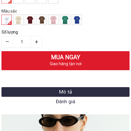
Màu sắc
Số lượng
–
+
MUA NGAY
Giao hàng tận nơi
Mô tả
Đánh giá