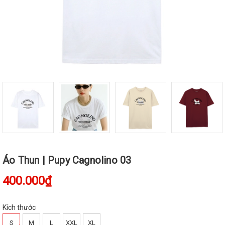
Áo Thun | Pupy Cagnolino 03
400.000₫
Kích thước
S
M
L
XXL
XL