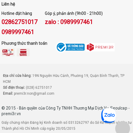
Liên hệ
Hotline đặt hàng
Góp ý, phản ánh (9h00 - 21h00)
02862751017
zalo : 0989997461
0989997461
Phương thức thanh toán
Địa chỉ cửa hàng:
19N Nguyễn Hữu Cảnh, Phường 19, Quận Bình Thạnh, TP
HCM
Số điện thoại:
(028) 62751017
Email:
premi3r.non@gmail.com
© 2015 - Bản quyền của Công Ty TNHH Thương Mại Dịch Vụ Seoulcap -
premi3r.vn
Giấy chứng nhận Đăng ký Kinh doanh số 0313262797 do Sở Kế hoạch và Đầu tư
Thành phố Hồ Chí Minh cấp ngày 20/05/2015