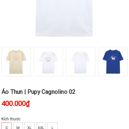
Áo Thun | Pupy Cagnolino 02
400.000₫
Kích thước
S
M
XL
XXL
L