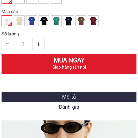
Màu sắc
Số lượng
–
+
MUA NGAY
Giao hàng tận nơi
Mô tả
Đánh giá