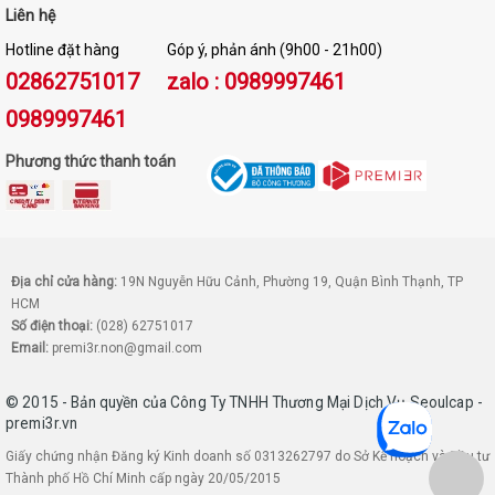
Liên hệ
Hotline đặt hàng
Góp ý, phản ánh (9h00 - 21h00)
02862751017
zalo : 0989997461
0989997461
Phương thức thanh toán
Địa chỉ cửa hàng:
19N Nguyễn Hữu Cảnh, Phường 19, Quận Bình Thạnh, TP
HCM
Số điện thoại:
(028) 62751017
Email:
premi3r.non@gmail.com
© 2015 - Bản quyền của Công Ty TNHH Thương Mại Dịch Vụ Seoulcap -
premi3r.vn
Giấy chứng nhận Đăng ký Kinh doanh số 0313262797 do Sở Kế hoạch và Đầu tư
Thành phố Hồ Chí Minh cấp ngày 20/05/2015